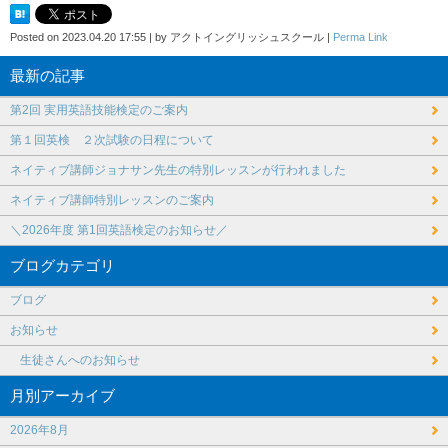
Posted on
2023.04.20 17:55
|
by
アクトイングリッシュスクール
|
Perma Link
最新の記事
第2回 実用英語技能検定のご案内
第１回英検 ２次試験の日程について
ネイティブ講師ジョナサン先生の特別レッスンが行われました
ネイティブ講師特別レッスンのご案内
＼2026年度 第1回英語検定のお知らせ／
ブログカテゴリ
ブログ
お知らせ
生徒さんへのお知らせ
月別アーカイブ
2026年8月