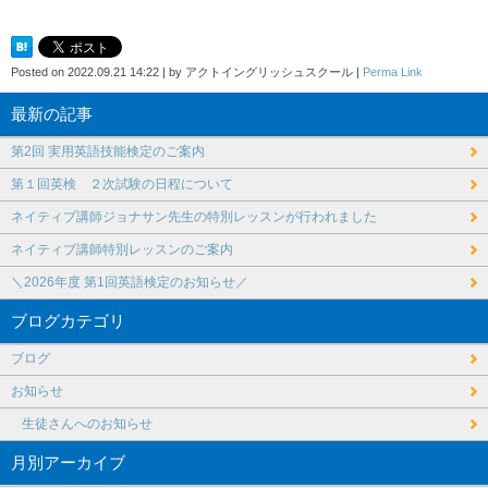
Posted on
2022.09.21 14:22
|
by
アクトイングリッシュスクール
|
Perma Link
最新の記事
第2回 実用英語技能検定のご案内
第１回英検 ２次試験の日程について
ネイティブ講師ジョナサン先生の特別レッスンが行われました
ネイティブ講師特別レッスンのご案内
＼2026年度 第1回英語検定のお知らせ／
ブログカテゴリ
ブログ
お知らせ
生徒さんへのお知らせ
月別アーカイブ