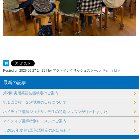
Posted on
2026.05.27 14:23
|
by
アクトイングリッシュスクール
|
Perma Link
最新の記事
第2回 実用英語技能検定のご案内
第１回英検 ２次試験の日程について
ネイティブ講師ジョナサン先生の特別レッスンが行われました
ネイティブ講師特別レッスンのご案内
＼2026年度 第1回英語検定のお知らせ／